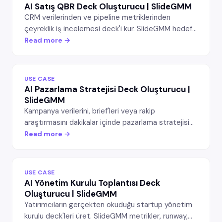
AI Satış QBR Deck Oluşturucu | SlideGMM
CRM verilerinden ve pipeline metriklerinden
çeyreklik iş incelemesi deck'i kur. SlideGMM hedef
tutturma, pipeline sağlığı, takip edilecek deal'lar ve
Read more →
gelecek çeyrek tahminini kapsayan düzenlenebilir
PowerPoint slaytları üretir.
USE CASE
AI Pazarlama Stratejisi Deck Oluşturucu |
SlideGMM
Kampanya verilerini, brief'leri veya rakip
araştırmasını dakikalar içinde pazarlama stratejisi
deck'ine dönüştür. SlideGMM kanal kırılımları, rakip
Read more →
analizi ve ROI projeksiyonlarıyla düzenlenebilir
PowerPoint slaytları üretir.
USE CASE
AI Yönetim Kurulu Toplantısı Deck
Oluşturucu | SlideGMM
Yatırımcıların gerçekten okuduğu startup yönetim
kurulu deck'leri üret. SlideGMM metrikler, runway,