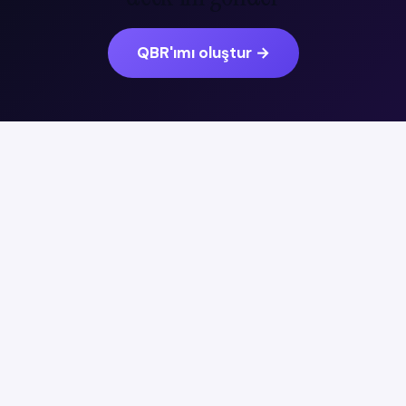
QBR'ımı oluştur
→