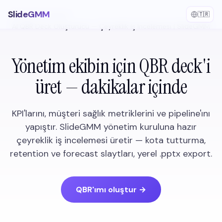
SlideGMM
🇹🇷
Home
/
Use Cases
/
AI QBR Deck Oluşturucu — Çeyreklik İş İncelemesi | SlideGMM
Yönetim ekibin için QBR deck'i
üret — dakikalar içinde
KPI'larını, müşteri sağlık metriklerini ve pipeline'ını
yapıştır. SlideGMM yönetim kuruluna hazır
çeyreklik iş incelemesi üretir — kota tutturma,
retention ve forecast slaytları, yerel .pptx export.
QBR'ımı oluştur
→