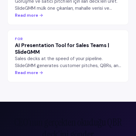
Görüşme ve satıcı pitch'leri için ilan deck'leri üret.
SlideGMM mülk öne çıkanları, mahalle verisi ve
emsal satışlarla düzenlenebilir PowerPoint slaytları
Read more →
üretir — emlakçılar ve broker'lar için.
FOR
AI Presentation Tool for Sales Teams |
SlideGMM
Sales decks at the speed of your pipeline.
SlideGMM generates customer pitches, QBRs, and
case studies — editable PowerPoint, brand-kit
Read more →
aware, free first export.
CEO'nun gerçekten okuduğu QBR
deck'ini gönder