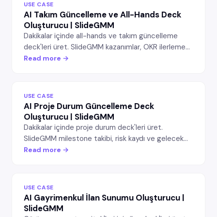
USE CASE
AI Takım Güncelleme ve All-Hands Deck
Oluşturucu | SlideGMM
Dakikalar içinde all-hands ve takım güncelleme
deck'leri üret. SlideGMM kazanımlar, OKR ilerlemesi,
takım öne çıkanları ve sırada ne var ile
Read more →
düzenlenebilir PowerPoint slaytları üretir —
yöneticiler ve takım liderleri için.
USE CASE
AI Proje Durum Güncelleme Deck
Oluşturucu | SlideGMM
Dakikalar içinde proje durum deck'leri üret.
SlideGMM milestone takibi, risk kaydı ve gelecek
sprint görünümüyle düzenlenebilir PowerPoint
Read more →
slaytları üretir — PM'ler ve takım liderleri için.
USE CASE
AI Gayrimenkul İlan Sunumu Oluşturucu |
SlideGMM