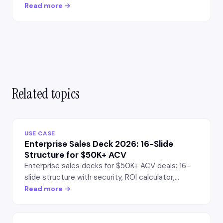
işe alım, KPI'lar ve talepleri yatırımcının beklediği
Read more →
yapıda — düzenlenebilir PowerPoint olarak verir.
Related topics
USE CASE
Enterprise Sales Deck 2026: 16-Slide
Structure for $50K+ ACV
Enterprise sales decks for $50K+ ACV deals: 16-
slide structure with security, ROI calculator,
references, and procurement-ready appendix. AI-
Read more →
generated, editable.