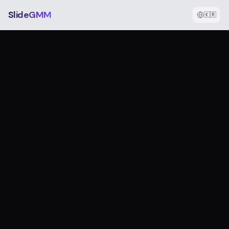
SlideGMM
🇰🇷